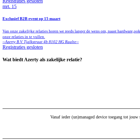
Registraties gesloten
mrt.
15
Exclusief B2B event op 15 maart
Van onze zakelijke relaties horen we reeds langer de wens om, naast hardware,o
onze relaties in te vullen.
--
Azerty B.V. Tjalkstraat 4b 8102 HG Raalte
--
Registraties gesloten
Wat biedt Azerty als zakelijke relatie?
Vanaf ieder (un)managed device toegang tot jouw 