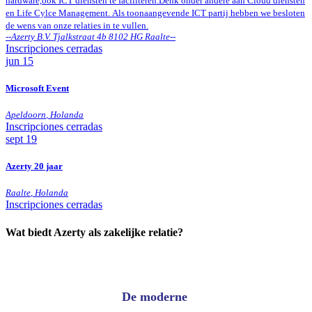
hardware,ook ICT diensten te faciliteren.Denk onder andere aan Cloud diensten
en Life Cylce Management. Als toonaangevende ICT partij hebben we besloten
de wens van onze relaties in te vullen.
--
Azerty B.V. Tjalkstraat 4b 8102 HG Raalte
--
Inscripciones cerradas
jun
15
Microsoft Event
Apeldoorn
,
Holanda
Inscripciones cerradas
sept
19
Azerty 20 jaar
Raalte
,
Holanda
Inscripciones cerradas
Wat biedt Azerty als zakelijke relatie?
De moderne