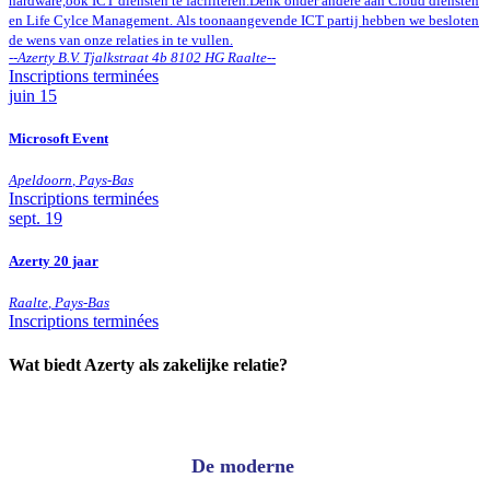
hardware,ook ICT diensten te faciliteren.Denk onder andere aan Cloud diensten
en Life Cylce Management. Als toonaangevende ICT partij hebben we besloten
de wens van onze relaties in te vullen.
--
Azerty B.V. Tjalkstraat 4b 8102 HG Raalte
--
Inscriptions terminées
juin
15
Microsoft Event
Apeldoorn
,
Pays-Bas
Inscriptions terminées
sept.
19
Azerty 20 jaar
Raalte
,
Pays-Bas
Inscriptions terminées
Wat biedt Azerty als zakelijke relatie?
De moderne