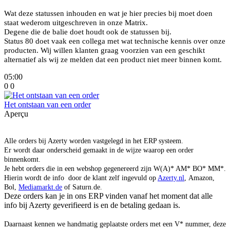
Wat deze statussen inhouden en wat je hier precies bij moet doen
staat wederom uitgeschreven in onze Matrix.
Degene die de balie doet houdt ook de statussen bij.
Status 80 doet vaak een collega met wat technische kennis over onze
producten. Wij willen klanten graag voorzien van een geschikt
alternatief als wij ze melden dat een product niet meer binnen komt.
05:00
0
0
Het ontstaan van een order
Aperçu
Alle orders bij Azerty worden vastgelegd in het ERP systeem.
Er wordt daar onderscheid gemaakt in de wijze waarop een order
binnenkomt.
Je hebt orders die in een webshop gegenereerd zijn W(A)* AM* BO* MM*.
Hierin wordt de info door de klant zelf ingevuld op
Azerty.nl
, Amazon,
Bol,
Mediamarkt.de
of Saturn.de.
Deze orders kan je in ons ERP vinden vanaf het moment dat alle
info bij Azerty geverifieerd is en de betaling gedaan is.
Daarnaast kennen we handmatig geplaatste orders met een V* nummer, deze