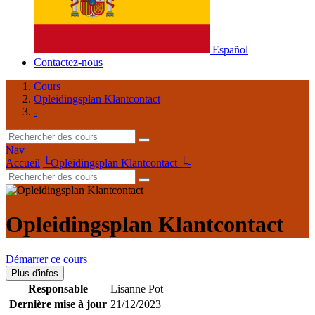
Español
Contactez-nous
Cours
Opleidingsplan Klantcontact
-
Nav
Accueil
└
Opleidingsplan Klantcontact
└
-
Opleidingsplan Klantcontact
Démarrer ce cours
Plus d'infos
Responsable
Lisanne Pot
Dernière mise à jour
21/12/2023