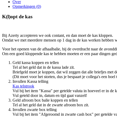
Over
Opmerkingen (
0
)
K(l)opt de kas
Bij Azerty accepteren we ook contant, en dan moet de kas kloppen.
Omdat we met meerdere mensen op 1 dag in de kas werken hebben we
Voor het openen van de afhaalbalie, bij de overdracht naar de avondd
Om een goed kloppende kas te hebben moeten er een paar dingen ged
Geld kassa koppen en tellen
Tel al het geld dat in de kassa lade zit.
Briefgeld moet je koppen, dat wil zeggen dat alle briefjes met d
(Dit moet voor het storten, dus je bespaart je collega's een boel 
Invullen Kassa telling
Kas telstrook
Vul bij het item "Kassa" per getelde valuta in hoeveel er in de k
Vul geteld door in, datum en tijd gaat vanzelf
Geld afroom box balie koppen en tellen
Tel al het geld dat in de zwarte afroom box zit.
Invullen zwarte box telling
Vul bij het item "Afgeroomd in zwarte cash box" per getelde val