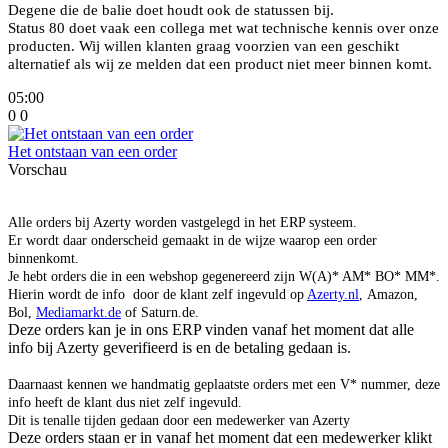
Degene die de balie doet houdt ook de statussen bij.
Status 80 doet vaak een collega met wat technische kennis over onze
producten. Wij willen klanten graag voorzien van een geschikt
alternatief als wij ze melden dat een product niet meer binnen komt.
05:00
0
0
Het ontstaan van een order
Vorschau
Alle orders bij Azerty worden vastgelegd in het ERP systeem.
Er wordt daar onderscheid gemaakt in de wijze waarop een order
binnenkomt.
Je hebt orders die in een webshop gegenereerd zijn W(A)* AM* BO* MM*.
Hierin wordt de info door de klant zelf ingevuld op
Azerty.nl
, Amazon,
Bol,
Mediamarkt.de
of Saturn.de.
Deze orders kan je in ons ERP vinden vanaf het moment dat alle
info bij Azerty geverifieerd is en de betaling gedaan is.
Daarnaast kennen we handmatig geplaatste orders met een V* nummer, deze
info heeft de klant dus niet zelf ingevuld.
Dit is tenalle tijden gedaan door een medewerker van Azerty
Deze orders staan er in vanaf het moment dat een medewerker klikt