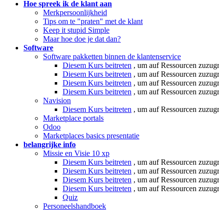
Hoe spreek ik de klant aan
Merkpersoonlijkheid
Tips om te "praten" met de klant
Keep it stupid Simple
Maar hoe doe je dat dan?
Software
Software pakketten binnen de klantenservice
Diesem Kurs beitreten
, um auf Ressourcen zuzugr
Diesem Kurs beitreten
, um auf Ressourcen zuzugr
Diesem Kurs beitreten
, um auf Ressourcen zuzugr
Diesem Kurs beitreten
, um auf Ressourcen zuzugr
Navision
Diesem Kurs beitreten
, um auf Ressourcen zuzugr
Marketplace portals
Odoo
Marketplaces basics presentatie
belangrijke info
Missie en Visie
10 xp
Diesem Kurs beitreten
, um auf Ressourcen zuzugr
Diesem Kurs beitreten
, um auf Ressourcen zuzugr
Diesem Kurs beitreten
, um auf Ressourcen zuzugr
Diesem Kurs beitreten
, um auf Ressourcen zuzugr
Quiz
Personeelshandboek