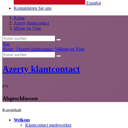
Español
Kontaktieren Sie uns
Kurse
Azerty klantcontact
Missie en Visie
Nav
Home
└
Azerty klantcontact
└
Missie en Visie
Azerty klantcontact
0
%
Abgeschlossen
Kursinhalt
Welkom
Klantcontact medewerker