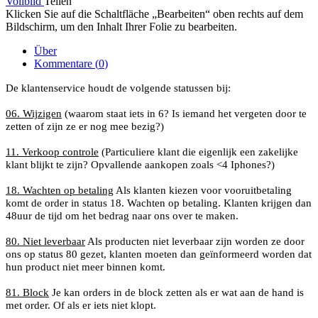
Vollbild
Teilen
Klicken Sie auf die Schaltfläche „Bearbeiten“ oben rechts auf dem
Bildschirm, um den Inhalt Ihrer Folie zu bearbeiten.
Über
Kommentare (
0
)
De klantenservice houdt de volgende statussen bij:
06. Wijzigen
(waarom staat iets in 6? Is iemand het vergeten door te
zetten of zijn ze er nog mee bezig?)
11. Verkoop controle
(Particuliere klant die eigenlijk een zakelijke
klant blijkt te zijn? Opvallende aankopen zoals <4 Iphones?)
18. Wachten op betaling
Als klanten kiezen voor vooruitbetaling
komt de order in status 18. Wachten op betaling. Klanten krijgen dan
48uur de tijd om het bedrag naar ons over te maken.
80. Niet leverbaar
Als producten niet leverbaar zijn worden ze door
ons op status 80 gezet, klanten moeten dan geïnformeerd worden dat
hun product niet meer binnen komt.
81. Block
Je kan orders in de block zetten als er wat aan de hand is
met order. Of als er iets niet klopt.