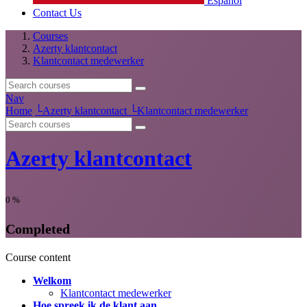
Español
Contact Us
Courses
Azerty klantcontact
Klantcontact medewerker
Nav
Home
└
Azerty klantcontact
└
Klantcontact medewerker
Azerty klantcontact
0
%
Completed
Course content
Welkom
Klantcontact medewerker
Hoe spreek ik de klant aan