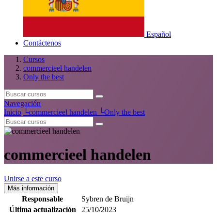
Español
Contáctenos
Cursos
commercieel handelen
Only the best
Navegación
Inicio
└
commercieel handelen
└
Only the best
commercieel handelen
Unirse a este curso
Más información
Responsable
Sybren de Bruijn
Última actualización
25/10/2023