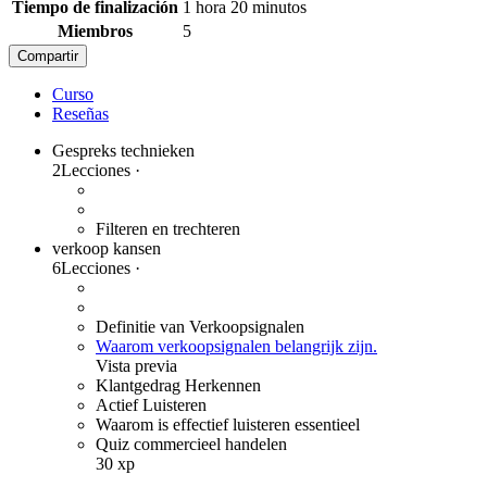
Tiempo de finalización
1 hora 20 minutos
Miembros
5
Compartir
Curso
Reseñas
Gespreks technieken
2
Lecciones
·
Filteren en trechteren
verkoop kansen
6
Lecciones
·
Definitie van Verkoopsignalen
Waarom verkoopsignalen belangrijk zijn.
Vista previa
Klantgedrag Herkennen
Actief Luisteren
Waarom is effectief luisteren essentieel
Quiz commercieel handelen
30 xp