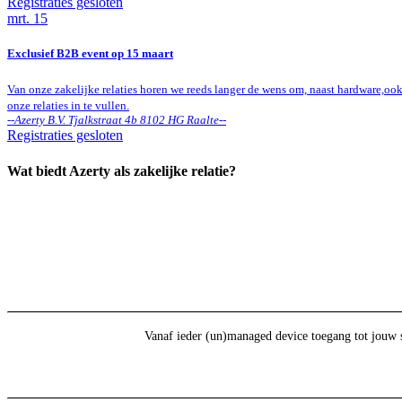
Registraties gesloten
mrt.
15
Exclusief B2B event op 15 maart
Van onze zakelijke relaties horen we reeds langer de wens om, naast hardware,o
onze relaties in te vullen.
--
Azerty B.V. Tjalkstraat 4b 8102 HG Raalte
--
Registraties gesloten
Wat biedt Azerty als zakelijke relatie?
Vanaf ieder (un)managed device toegang tot jouw 