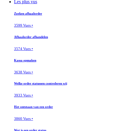
Les plus vus
Zoeken afhaalorder
3599 Vues •
Afhaalorder afhandelen
3574 Vues •
Kassa opmaken
3638 Vues •
Welke order statussen controleren wij
3933 Vues •
Het ontstaan van een order
3860 Vues •
Wat is een order status