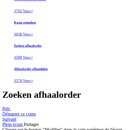
3702 Vues •
Kassa opmaken
3638 Vues •
Zoeken afhaalorder
3599 Vues •
Afhaalorder afhandelen
3574 Vues •
Zoeken afhaalorder
Préc
Démarrer ce cours
Suivant
Plein écran
Partager
Cliquez sur le bouton "Modifier" dans le coin supérieur de l'écran