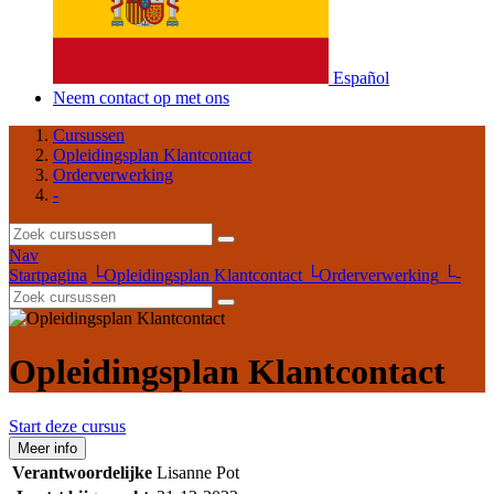
Español
Neem contact op met ons
Cursussen
Opleidingsplan Klantcontact
Orderverwerking
-
Nav
Startpagina
└
Opleidingsplan Klantcontact
└
Orderverwerking
└
-
Opleidingsplan Klantcontact
Start deze cursus
Meer info
Verantwoordelijke
Lisanne Pot