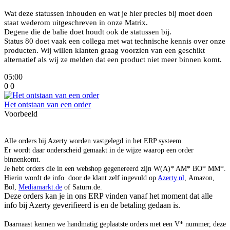
Wat deze statussen inhouden en wat je hier precies bij moet doen
staat wederom uitgeschreven in onze Matrix.
Degene die de balie doet houdt ook de statussen bij.
Status 80 doet vaak een collega met wat technische kennis over onze
producten. Wij willen klanten graag voorzien van een geschikt
alternatief als wij ze melden dat een product niet meer binnen komt.
05:00
0
0
Het ontstaan van een order
Voorbeeld
Alle orders bij Azerty worden vastgelegd in het ERP systeem.
Er wordt daar onderscheid gemaakt in de wijze waarop een order
binnenkomt.
Je hebt orders die in een webshop gegenereerd zijn W(A)* AM* BO* MM*.
Hierin wordt de info door de klant zelf ingevuld op
Azerty.nl
, Amazon,
Bol,
Mediamarkt.de
of Saturn.de.
Deze orders kan je in ons ERP vinden vanaf het moment dat alle
info bij Azerty geverifieerd is en de betaling gedaan is.
Daarnaast kennen we handmatig geplaatste orders met een V* nummer, deze