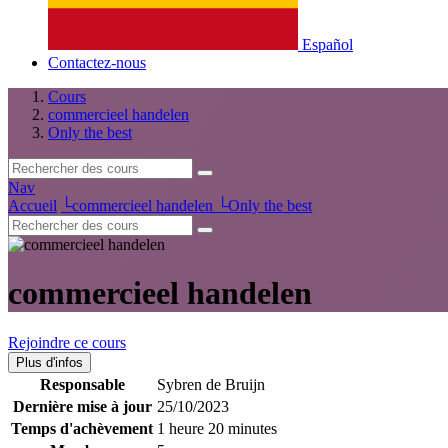
Español
Contactez-nous
Cours
commercieel handelen
Only the best
Nav
Accueil
└
commercieel handelen
└
Only the best
commercieel handelen
Rejoindre ce cours
Plus d'infos
Responsable
Sybren de Bruijn
Dernière mise à jour
25/10/2023
Temps d'achèvement
1 heure 20 minutes