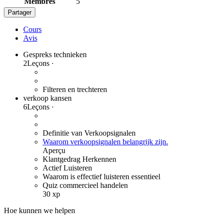
Membres
5
Partager
Cours
Avis
Gespreks technieken
2
Leçons
·
Filteren en trechteren
verkoop kansen
6
Leçons
·
Definitie van Verkoopsignalen
Waarom verkoopsignalen belangrijk zijn.
Aperçu
Klantgedrag Herkennen
Actief Luisteren
Waarom is effectief luisteren essentieel
Quiz commercieel handelen
30 xp
Hoe kunnen we helpen