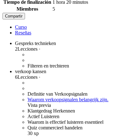
Tiempo de finalización
1 hora 20 minutos
Miembros
5
Compartir
Curso
Reseñas
Gespreks technieken
2
Lecciones
·
Filteren en trechteren
verkoop kansen
6
Lecciones
·
Definitie van Verkoopsignalen
Waarom verkoopsignalen belangrijk zijn.
Vista previa
Klantgedrag Herkennen
Actief Luisteren
Waarom is effectief luisteren essentieel
Quiz commercieel handelen
30 xp