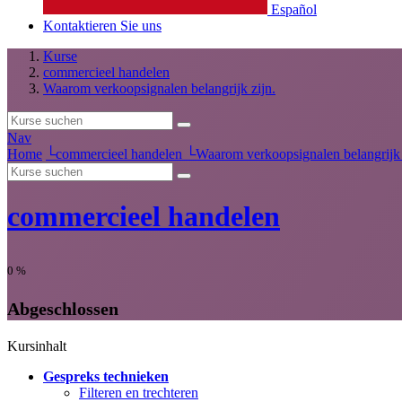
Español
Kontaktieren Sie uns
Kurse
commercieel handelen
Waarom verkoopsignalen belangrijk zijn.
Nav
Home
└
commercieel handelen
└
Waarom verkoopsignalen belangrijk 
commercieel handelen
0
%
Abgeschlossen
Kursinhalt
Gespreks technieken
Filteren en trechteren