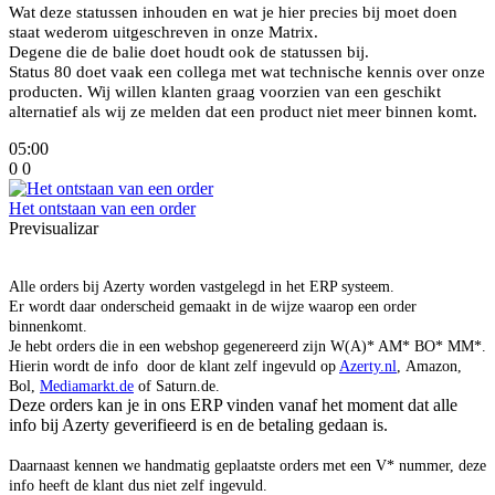
Wat deze statussen inhouden en wat je hier precies bij moet doen
staat wederom uitgeschreven in onze Matrix.
Degene die de balie doet houdt ook de statussen bij.
Status 80 doet vaak een collega met wat technische kennis over onze
producten. Wij willen klanten graag voorzien van een geschikt
alternatief als wij ze melden dat een product niet meer binnen komt.
05:00
0
0
Het ontstaan van een order
Previsualizar
Alle orders bij Azerty worden vastgelegd in het ERP systeem.
Er wordt daar onderscheid gemaakt in de wijze waarop een order
binnenkomt.
Je hebt orders die in een webshop gegenereerd zijn W(A)* AM* BO* MM*.
Hierin wordt de info door de klant zelf ingevuld op
Azerty.nl
, Amazon,
Bol,
Mediamarkt.de
of Saturn.de.
Deze orders kan je in ons ERP vinden vanaf het moment dat alle
info bij Azerty geverifieerd is en de betaling gedaan is.
Daarnaast kennen we handmatig geplaatste orders met een V* nummer, deze
info heeft de klant dus niet zelf ingevuld.