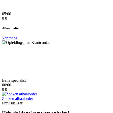
05:00
0
0
Afhaalbalie
Ver todos
Balie specialist
00:00
0
0
Zoeken afhaalorder
Previsualizar
Help de klant komt iets ophalen!