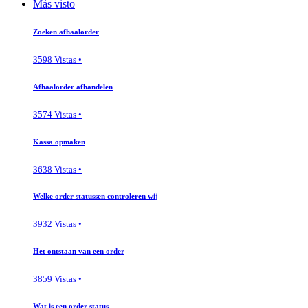
Más visto
Zoeken afhaalorder
3598 Vistas •
Afhaalorder afhandelen
3574 Vistas •
Kassa opmaken
3638 Vistas •
Welke order statussen controleren wij
3932 Vistas •
Het ontstaan van een order
3859 Vistas •
Wat is een order status