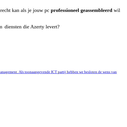
terecht kan als je jouw pc
professioneel geassembleerd
wil
diensten die Azerty levert?
 en
e Management. Als toonaangevende ICT partij hebben we besloten de wens van