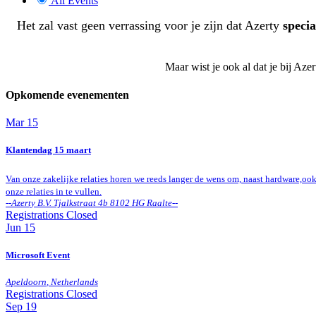
All Events
Het zal vast geen verrassing voor je zijn dat Azerty
specia
Maar wist je ook al dat je bij Az
Opkomende evenementen
Mar
15
Klantendag 15 maart
Van onze zakelijke relaties horen we reeds langer de wens om, naast hardware,o
onze relaties in te vullen.
--
Azerty B.V. Tjalkstraat 4b 8102 HG Raalte
--
Registrations Closed
Jun
15
Microsoft Event
Apeldoorn
,
Netherlands
Registrations Closed
Sep
19